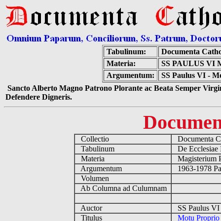
Tabulinum:
Documenta Catho
Materia:
SS PAULUS VI
Argumentum:
SS Paulus VI - M
Sancto Alberto Magno Patrono Plorante ac Beata Semper Virgin
Defendere Digneris.
Documen
Collectio
Documenta Ca
Tabulinum
De Ecclesiae 
Materia
Magisterium 
Argumentum
1963-1978 Pau
Volumen
Ab Columna ad Culumnam
Auctor
SS Paulus VI 
Titulus
Motu Proprio