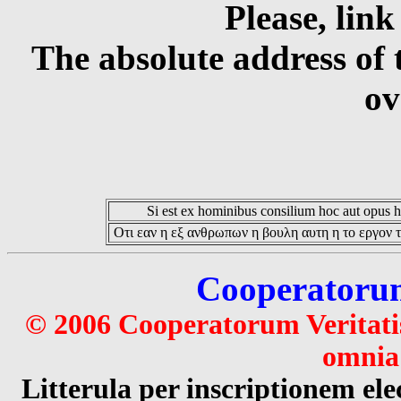
Please, link
The absolute address of 
ov
Si est ex hominibus consilium hoc aut opus hoc
Οτι εαν η εξ ανθρωπων η βουλη αυτη η το εργον τ
Cooperatorum 
© 2006 Cooperatorum Veritatis
omnia 
Litterula per inscriptionem 