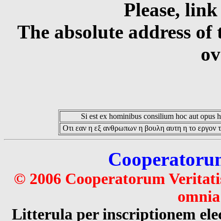
Please, link
The absolute address of 
ov
Si est ex hominibus consilium hoc aut opus hoc
Οτι εαν η εξ ανθρωπων η βουλη αυτη η το εργον τ
Cooperatorum 
© 2006 Cooperatorum Veritatis
omnia 
Litterula per inscriptionem 