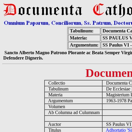
Tabulinum:
Documenta Ca
Materia:
SS PAULUS 
Argumentum:
SS Paulus VI 
Sancto Alberto Magno Patrono Plorante ac Beata Semper Virgin
Defendere Digneris.
Documen
Collectio
Documenta Ca
Tabulinum
De Ecclesiae 
Materia
Magisterium 
Argumentum
1963-1978 Pau
Volumen
Ab Columna ad Culumnam
Auctor
SS Paulus VI 
Titulus
Adhortatio '