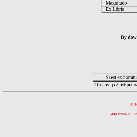
Magnitudo
Ex Libris
By down
Si est ex hominib
Οτι εαν η εξ ανθρωπω
© 2
«Ubi Petrus, ibi Ecc