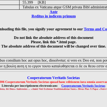
55.399 [KB]
Tabulas ex Vaticana atque GSM privata Bibl administrat
Ante
Reditus in indicem primum
loading this file, you signify your agreement to our
Terms and Co
Do not link the absolute address of this document
Please, link this *.html page.
The absolute address of this document will be changed over time.
us consilium hoc aut opus hoc, dissolvetur; si vero ex Deo est, non pot
ν η βουλη αυτη η το εργον τουτο καταλυθησεται ει δε εκ θεου εστιν 
Cooperatorum Veritatis Societas
006 Cooperatorum Veritatis Societas quoad hanc editionem iura omnia asservan
Litterula per inscriptionem electronicam:
Cooperatorum Veritatis Societas
lesia, ibi Deus» Ambrosius ... «Amici Veri Ecclesiae Traditionalistae Sunt.» Divus Pius X Papa: «
Notre 