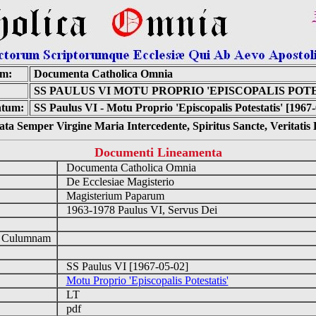
um:
Documenta Catholica Omnia
SS PAULUS VI MOTU PROPRIO 'EPISCOPALIS POTE
tum:
SS Paulus VI - Motu Proprio 'Episcopalis Potestatis' [1967-
ta Semper Virgine Maria Intercedente, Spiritus Sancte, Veritati
Documenti Lineamenta
Documenta Catholica Omnia
De Ecclesiae Magisterio
Magisterium Paparum
1963-1978 Paulus VI, Servus Dei
d Culumnam
SS Paulus VI [1967-05-02]
Motu Proprio 'Episcopalis Potestatis'
LT
pdf