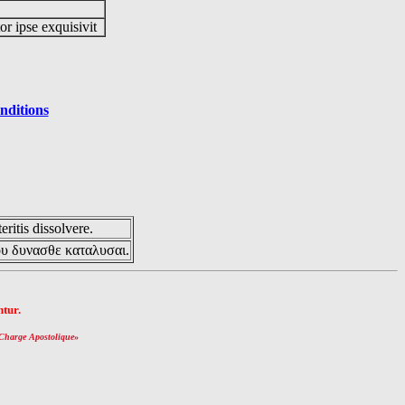
or ipse exquisivit
nditions
eritis dissolvere.
ου δυνασθε καταλυσαι.
tur.
Charge Apostolique
»