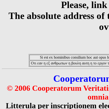
Please, link
The absolute address of 
ov
Si est ex hominibus consilium hoc aut opus hoc
Οτι εαν η εξ ανθρωπων η βουλη αυτη η το εργον τ
Cooperatorum 
© 2006 Cooperatorum Veritatis
omnia 
Litterula per inscriptionem 