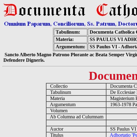
Tabulinum:
Documenta Catholica
Materia:
SS PAULUS VI AD
Argumentum:
SS Paulus VI - Adhorta
Sancto Alberto Magno Patrono Plorante ac Beata Semper Virgin
Defendere Digneris.
Documen
Collectio
Documenta Ca
Tabulinum
De Ecclesiae 
Materia
Magisterium 
Argumentum
1963-1978 Pau
Volumen
Ab Columna ad Culumnam
Auctor
SS Paulus VI 
Titulus
Adhortatio 'P