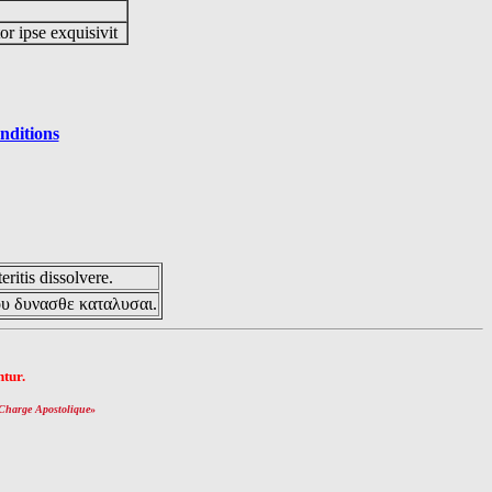
or ipse exquisivit
nditions
eritis dissolvere.
ου δυνασθε καταλυσαι.
tur.
Charge Apostolique
»