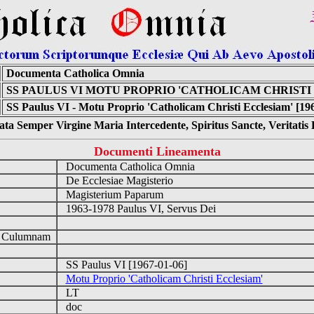
Documenta Catholica Omnia
SS PAULUS VI MOTU PROPRIO 'CATHOLICAM CHRISTI
SS Paulus VI - Motu Proprio 'Catholicam Christi Ecclesiam' [19
ta Semper Virgine Maria Intercedente, Spiritus Sancte, Veritati
Documenti Lineamenta
Documenta Catholica Omnia
De Ecclesiae Magisterio
Magisterium Paparum
1963-1978 Paulus VI, Servus Dei
d Culumnam
SS Paulus VI [1967-01-06]
Motu Proprio 'Catholicam Christi Ecclesiam'
LT
doc