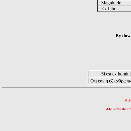
Magnitudo
Ex Libris
By down
Si est ex hominib
Οτι εαν η εξ ανθρωπω
© 2
«Ubi Petrus, ibi Ecc