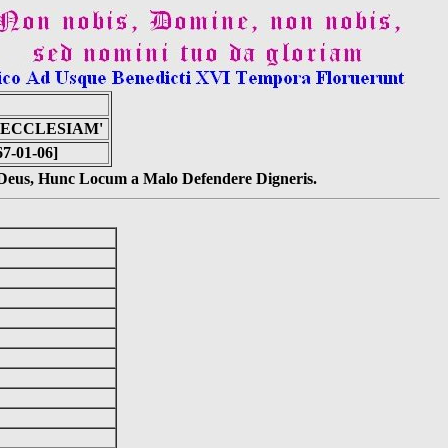
 ECCLESIAM'
67-01-06]
s Deus, Hunc Locum a Malo Defendere Digneris.