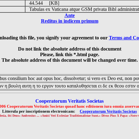
44.544 [KB]
Tabulas ex Vaticana atque GSM privata Bibl administrat
Ante
Reditus in indicem primum
loading this file, you signify your agreement to our
Terms and Co
Do not link the absolute address of this document
Please, link this *.html page.
The absolute address of this document will be changed over time.
us consilium hoc aut opus hoc, dissolvetur; si vero ex Deo est, non pot
ν η βουλη αυτη η το εργον τουτο καταλυθησεται ει δε εκ θεου εστιν 
Cooperatorum Veritatis Societas
006 Cooperatorum Veritatis Societas quoad hanc editionem iura omnia asservan
Litterula per inscriptionem electronicam:
Cooperatorum Veritatis Societas
lesia, ibi Deus» Ambrosius ... «Amici Veri Ecclesiae Traditionalistae Sunt.» Divus Pius X Papa: «
Notre 