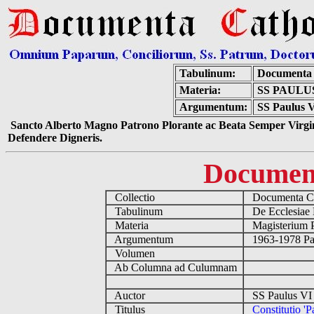
Tabulinum:
Documenta 
Materia:
SS PAULU
Argumentum:
SS Paulus VI
Sancto Alberto Magno Patrono Plorante ac Beata Semper Virgin
Defendere Digneris.
Documen
Collectio
Documenta Ca
Tabulinum
De Ecclesiae 
Materia
Magisterium 
Argumentum
1963-1978 Pau
Volumen
Ab Columna ad Culumnam
Auctor
SS Paulus VI 
Titulus
Constitutio 'P