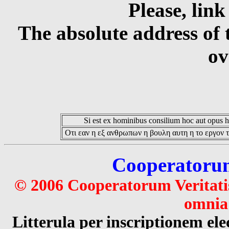
Please, link
The absolute address of 
ov
Si est ex hominibus consilium hoc aut opus hoc
Οτι εαν η εξ ανθρωπων η βουλη αυτη η το εργον τ
Cooperatorum 
© 2006 Cooperatorum Veritatis
omnia 
Litterula per inscriptionem 