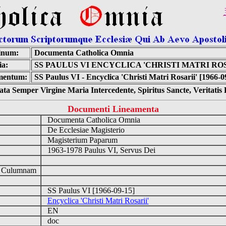
inum:
Documenta Catholica Omnia
ia:
SS PAULUS VI ENCYCLICA 'CHRISTI MATRI ROS
mentum:
SS Paulus VI - Encyclica 'Christi Matri Rosarii' [1966-0
ta Semper Virgine Maria Intercedente, Spiritus Sancte, Veritati
Documenti Lineamenta
Documenta Catholica Omnia
De Ecclesiae Magisterio
Magisterium Paparum
1963-1978 Paulus VI, Servus Dei
d Culumnam
SS Paulus VI [1966-09-15]
Encyclica 'Christi Matri Rosarii'
EN
doc