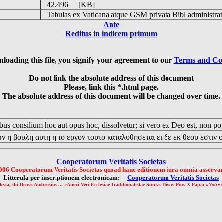
42.496 [KB]
Tabulas ex Vaticana atque GSM privata Bibl administrat
Ante
Reditus in indicem primum
loading this file, you signify your agreement to our
Terms and Co
Do not link the absolute address of this document
Please, link this *.html page.
The absolute address of this document will be changed over time.
us consilium hoc aut opus hoc, dissolvetur; si vero ex Deo est, non pot
ν η βουλη αυτη η το εργον τουτο καταλυθησεται ει δε εκ θεου εστιν 
Cooperatorum Veritatis Societas
006 Cooperatorum Veritatis Societas quoad hanc editionem iura omnia asservan
Litterula per inscriptionem electronicam:
Cooperatorum Veritatis Societas
lesia, ibi Deus» Ambrosius ... «Amici Veri Ecclesiae Traditionalistae Sunt.» Divus Pius X Papa: «
Notre 