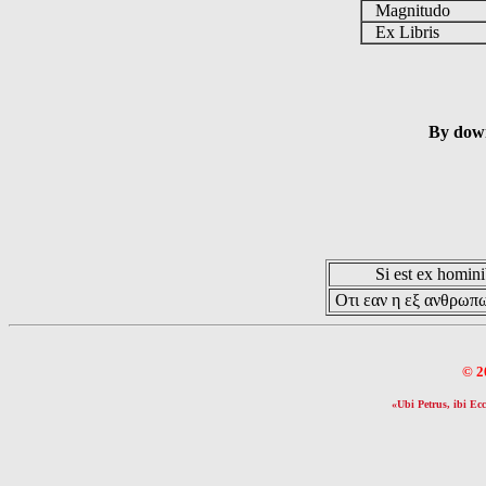
Magnitudo
Ex Libris
By down
Si est ex hominib
Οτι εαν η εξ ανθρωπω
© 2
«Ubi Petrus, ibi Ecc