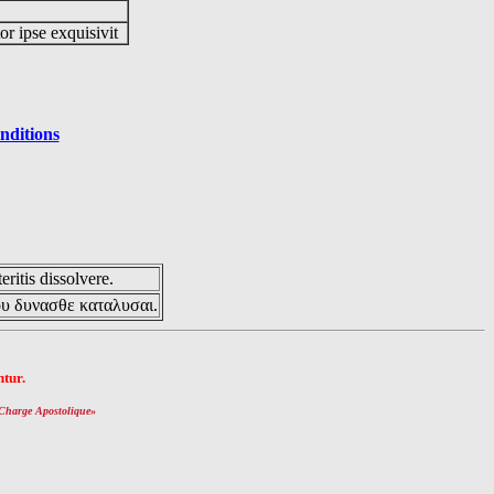
or ipse exquisivit
nditions
eritis dissolvere.
ου δυνασθε καταλυσαι.
tur.
Charge Apostolique
»