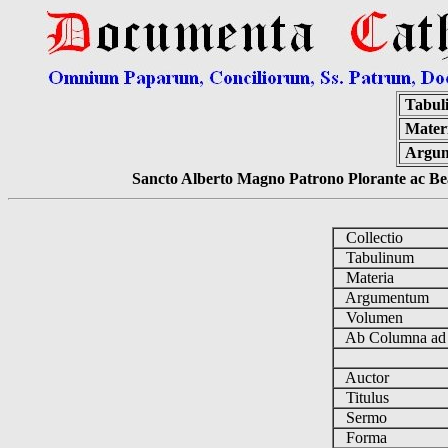
Tabul
Mater
Argu
Sancto Alberto Magno Patrono Plorante ac Bea
Collectio
Tabulinum
Materia
Argumentum
Volumen
Ab Columna a
Auctor
Titulus
Sermo
Forma