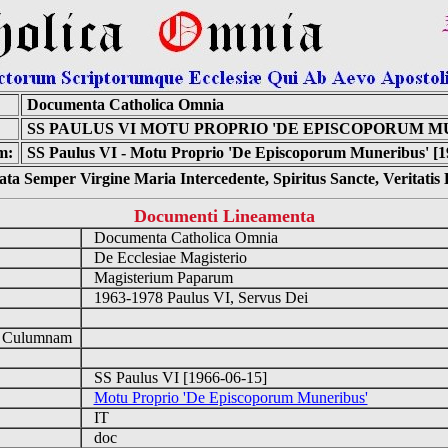
Documenta Catholica Omnia
SS PAULUS VI MOTU PROPRIO 'DE EPISCOPORUM M
m:
SS Paulus VI - Motu Proprio 'De Episcoporum Muneribus' [1
ta Semper Virgine Maria Intercedente, Spiritus Sancte, Veritati
Documenti Lineamenta
Documenta Catholica Omnia
De Ecclesiae Magisterio
Magisterium Paparum
1963-1978 Paulus VI, Servus Dei
d Culumnam
SS Paulus VI [1966-06-15]
Motu Proprio 'De Episcoporum Muneribus'
IT
doc