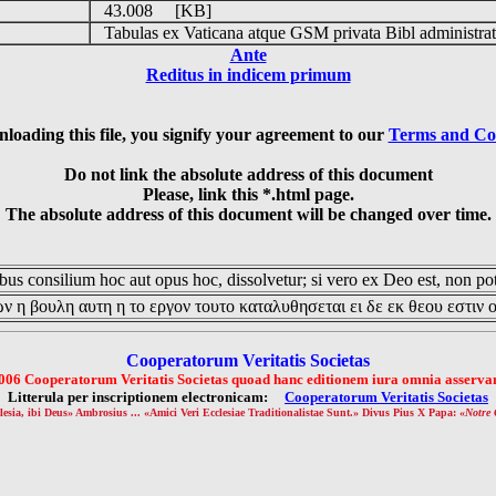
43.008 [KB]
Tabulas ex Vaticana atque GSM privata Bibl administrat
Ante
Reditus in indicem primum
loading this file, you signify your agreement to our
Terms and Co
Do not link the absolute address of this document
Please, link this *.html page.
The absolute address of this document will be changed over time.
us consilium hoc aut opus hoc, dissolvetur; si vero ex Deo est, non pot
ν η βουλη αυτη η το εργον τουτο καταλυθησεται ει δε εκ θεου εστιν 
Cooperatorum Veritatis Societas
006 Cooperatorum Veritatis Societas quoad hanc editionem iura omnia asservan
Litterula per inscriptionem electronicam:
Cooperatorum Veritatis Societas
lesia, ibi Deus» Ambrosius ... «Amici Veri Ecclesiae Traditionalistae Sunt.» Divus Pius X Papa: «
Notre 