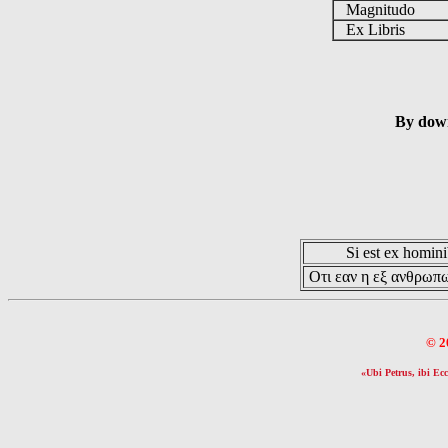
Magnitudo
Ex Libris
By down
Si est ex hominib
Οτι εαν η εξ ανθρωπω
© 2
«Ubi Petrus, ibi Ecc