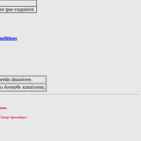
or ipse exquisivit
nditions
eritis dissolvere.
ου δυνασθε καταλυσαι.
tur.
Charge Apostolique
»