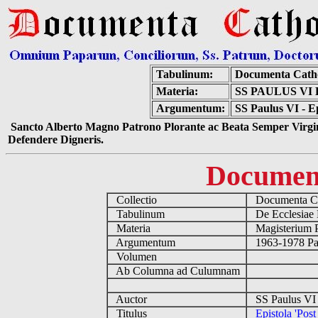
Tabulinum:
Documenta Cath
Materia:
SS PAULUS VI
Argumentum:
SS Paulus VI - E
Sancto Alberto Magno Patrono Plorante ac Beata Semper Virgin
Defendere Digneris.
Documen
Collectio
Documenta Ca
Tabulinum
De Ecclesiae 
Materia
Magisterium 
Argumentum
1963-1978 Pau
Volumen
Ab Columna ad Culumnam
Auctor
SS Paulus VI 
Titulus
Epistola 'Pos