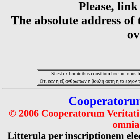
Please, link
The absolute address of 
ov
Si est ex hominibus consilium hoc aut opus hoc
Οτι εαν η εξ ανθρωπων η βουλη αυτη η το εργον τ
Cooperatorum 
© 2006 Cooperatorum Veritatis
omnia 
Litterula per inscriptionem 