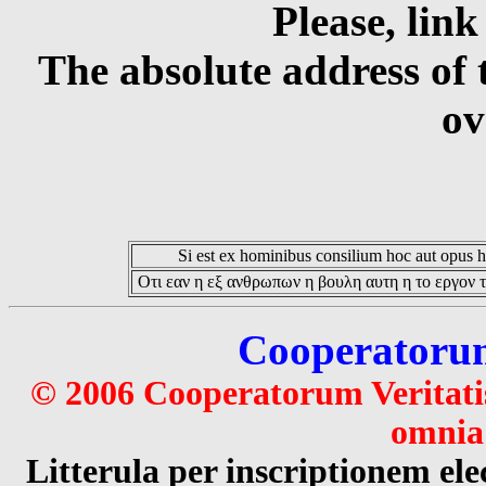
Please, link
The absolute address of 
ov
Si est ex hominibus consilium hoc aut opus hoc
Οτι εαν η εξ ανθρωπων η βουλη αυτη η το εργον τ
Cooperatorum 
© 2006 Cooperatorum Veritatis
omnia 
Litterula per inscriptionem 