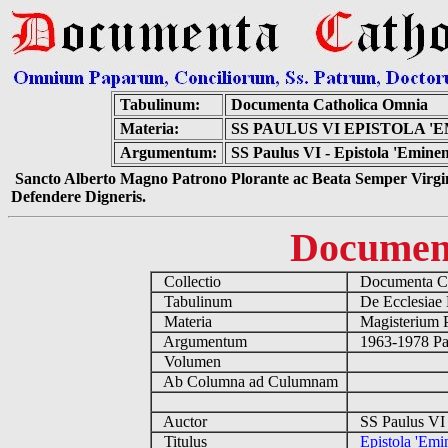
Tabulinum:
Documenta Catholica Omnia
Materia:
SS PAULUS VI EPISTOLA 
Argumentum:
SS Paulus VI - Epistola 'Emine
Sancto Alberto Magno Patrono Plorante ac Beata Semper Virgin
Defendere Digneris.
Documen
Collectio
Documenta Ca
Tabulinum
De Ecclesiae 
Materia
Magisterium 
Argumentum
1963-1978 Pau
Volumen
Ab Columna ad Culumnam
Auctor
SS Paulus VI 
Titulus
Epistola 'Emi