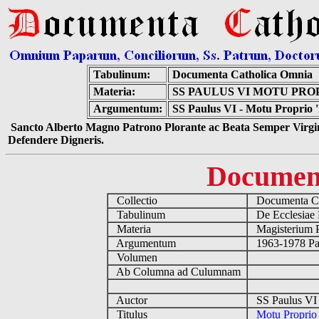
Tabulinum:
Documenta Catholica Omnia
Materia:
SS PAULUS VI MOTU PROP
Argumentum:
SS Paulus VI - Motu Proprio '
Sancto Alberto Magno Patrono Plorante ac Beata Semper Virgin
Defendere Digneris.
Documen
Collectio
Documenta Ca
Tabulinum
De Ecclesiae 
Materia
Magisterium 
Argumentum
1963-1978 Pau
Volumen
Ab Columna ad Culumnam
Auctor
SS Paulus VI 
Titulus
Motu Proprio 