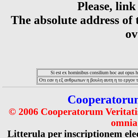
Please, link
The absolute address of 
ov
Si est ex hominibus consilium hoc aut opus hoc
Οτι εαν η εξ ανθρωπων η βουλη αυτη η το εργον τ
Cooperatorum 
© 2006 Cooperatorum Veritatis
omnia 
Litterula per inscriptionem 