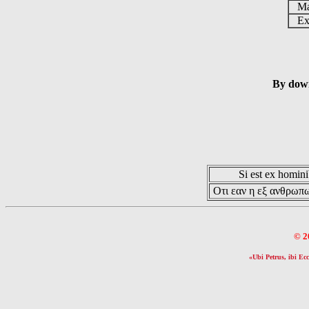
Ma
Ex 
By down
Si est ex hominib
Οτι εαν η εξ ανθρωπω
© 2
«Ubi Petrus, ibi Ecc