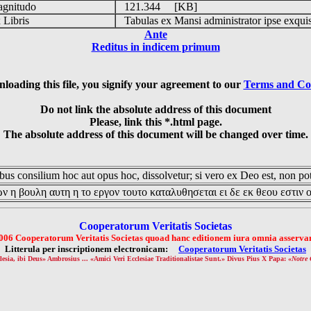
gnitudo
121.344 [KB]
Libris
Tabulas ex Mansi administrator ipse exqui
Ante
Reditus in indicem primum
loading this file, you signify your agreement to our
Terms and Co
Do not link the absolute address of this document
Please, link this *.html page.
The absolute address of this document will be changed over time.
us consilium hoc aut opus hoc, dissolvetur; si vero ex Deo est, non pot
ν η βουλη αυτη η το εργον τουτο καταλυθησεται ει δε εκ θεου εστιν 
Cooperatorum Veritatis Societas
006 Cooperatorum Veritatis Societas quoad hanc editionem iura omnia asservan
Litterula per inscriptionem electronicam:
Cooperatorum Veritatis Societas
lesia, ibi Deus» Ambrosius ... «Amici Veri Ecclesiae Traditionalistae Sunt.» Divus Pius X Papa: «
Notre 