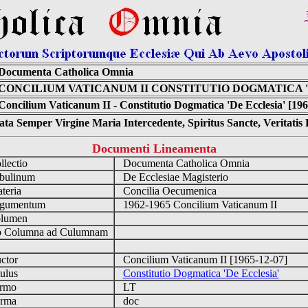
Documenta Catholica Omnia
CONCILIUM VATICANUM II CONSTITUTIO DOGMATICA '
Concilium Vaticanum II - Constitutio Dogmatica 'De Ecclesia' [196
ta Semper Virgine Maria Intercedente, Spiritus Sancte, Veritati
Documenti Lineamenta
lectio
Documenta Catholica Omnia
ulinum
De Ecclesiae Magisterio
eria
Concilia Oecumenica
gumentum
1962-1965 Concilium Vaticanum II
lumen
Columna ad Culumnam
ctor
Concilium Vaticanum II [1965-12-07]
ulus
Constitutio Dogmatica 'De Ecclesia'
rmo
LT
rma
doc