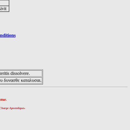
sivit
nditions
eritis dissolvere.
ου δυνασθε καταλυσαι.
tur.
Charge Apostolique
»