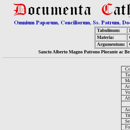
Tabulinum:
Materia:
Argumentum:
Sancto Alberto Magno Patrono Plorante ac Bea
Col
Tab
Mat
Ar
Vo
Ab 
Au
Tit
Se
Fo