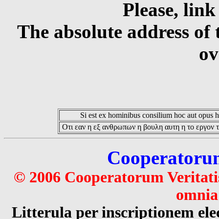
Please, link
The absolute address of 
ov
Si est ex hominibus consilium hoc aut opus hoc
Οτι εαν η εξ ανθρωπων η βουλη αυτη η το εργον τ
Cooperatorum 
© 2006 Cooperatorum Veritatis
omnia 
Litterula per inscriptionem 