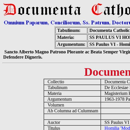
Tabulinum:
Documenta Catholi
Materia:
SS PAULUS VI HO
Argumentum:
SS Paulus VI - Homil
Sancto Alberto Magno Patrono Plorante ac Beata Semper Virgin
Defendere Digneris.
Documen
Collectio
Documenta Ca
Tabulinum
De Ecclesiae 
Materia
Magisterium 
Argumentum
1963-1978 Pau
Volumen
Ab Columna ad Culumnam
Auctor
SS Paulus VI 
Titulus
Homilia 'Modo