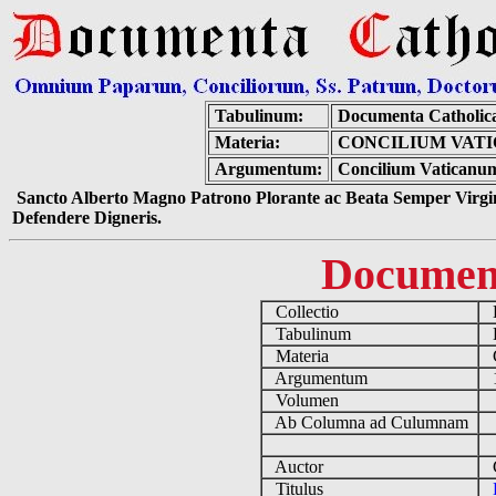
Tabulinum:
Documenta Catholic
Materia:
CONCILIUM VATI
Argumentum:
Concilium Vaticanum 
Sancto Alberto Magno Patrono Plorante ac Beata Semper Virgin
Defendere Digneris.
Documen
Collectio
D
Tabulinum
De
Materia
C
Argumentum
19
Volumen
Ab Columna ad Culumnam
Auctor
Co
Titulus