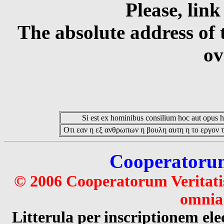
Please, link
The absolute address of 
ov
Si est ex hominibus consilium hoc aut opus hoc
Οτι εαν η εξ ανθρωπων η βουλη αυτη η το εργον τ
Cooperatorum 
© 2006 Cooperatorum Veritatis
omnia 
Litterula per inscriptionem 