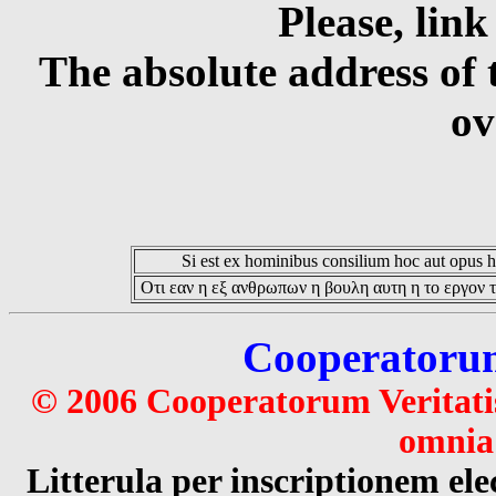
Please, link
The absolute address of 
ov
Si est ex hominibus consilium hoc aut opus hoc
Οτι εαν η εξ ανθρωπων η βουλη αυτη η το εργον τ
Cooperatorum 
© 2006 Cooperatorum Veritatis
omnia 
Litterula per inscriptionem 