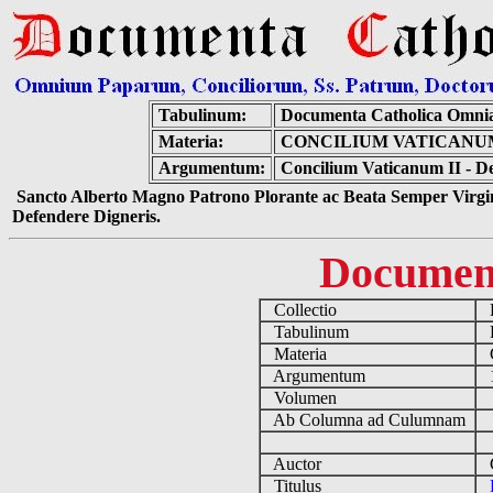
Tabulinum:
Documenta Catholica Omni
Materia:
CONCILIUM VATICANUM
Argumentum:
Concilium Vaticanum II - De
Sancto Alberto Magno Patrono Plorante ac Beata Semper Virgin
Defendere Digneris.
Documen
Collectio
D
Tabulinum
De
Materia
C
Argumentum
19
Volumen
Ab Columna ad Culumnam
Auctor
Co
Titulus