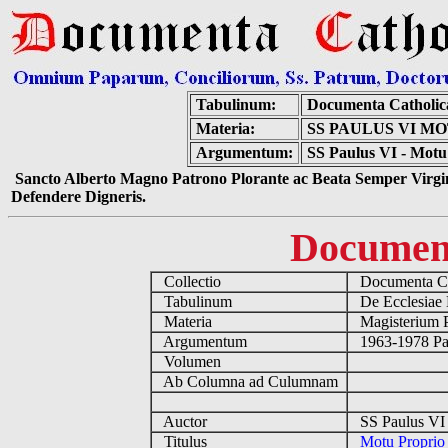
Tabulinum:
Documenta Catholi
Materia:
SS PAULUS VI M
Argumentum:
SS Paulus VI - Motu 
Sancto Alberto Magno Patrono Plorante ac Beata Semper Virgin
Defendere Digneris.
Documen
Collectio
Documenta Ca
Tabulinum
De Ecclesiae 
Materia
Magisterium 
Argumentum
1963-1978 Pau
Volumen
Ab Columna ad Culumnam
Auctor
SS Paulus VI 
Titulus
Motu Proprio 