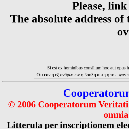
Please, link
The absolute address of 
ov
Si est ex hominibus consilium hoc aut opus hoc
Οτι εαν η εξ ανθρωπων η βουλη αυτη η το εργον τ
Cooperatorum 
© 2006 Cooperatorum Veritatis
omnia 
Litterula per inscriptionem 