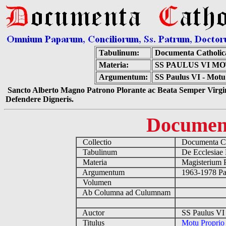
Tabulinum:
Documenta Catholi
Materia:
SS PAULUS VI M
Argumentum:
SS Paulus VI - Motu 
Sancto Alberto Magno Patrono Plorante ac Beata Semper Virgin
Defendere Digneris.
Documen
Collectio
Documenta Ca
Tabulinum
De Ecclesiae 
Materia
Magisterium 
Argumentum
1963-1978 Pau
Volumen
Ab Columna ad Culumnam
Auctor
SS Paulus VI 
Titulus
Motu Proprio 