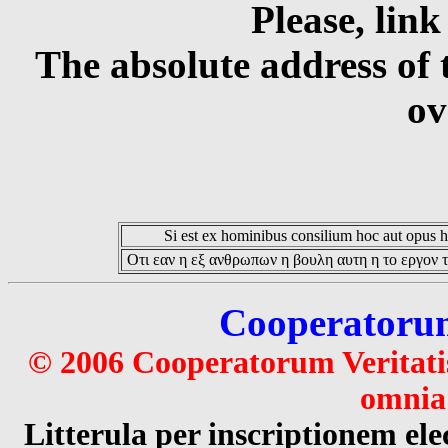
Please, link
The absolute address of 
ov
Si est ex hominibus consilium hoc aut opus hoc
Οτι εαν η εξ ανθρωπων η βουλη αυτη η το εργον τ
Cooperatorum 
© 2006 Cooperatorum Veritatis
omnia 
Litterula per inscriptionem 