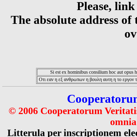
Please, link
The absolute address of 
ov
Si est ex hominibus consilium hoc aut opus hoc
Οτι εαν η εξ ανθρωπων η βουλη αυτη η το εργον τ
Cooperatorum 
© 2006 Cooperatorum Veritatis
omnia 
Litterula per inscriptionem 