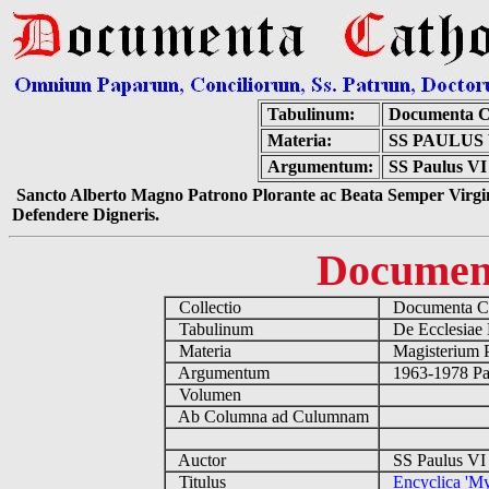
Tabulinum:
Documenta C
Materia:
SS PAULUS
Argumentum:
SS Paulus VI 
Sancto Alberto Magno Patrono Plorante ac Beata Semper Virgin
Defendere Digneris.
Documen
Collectio
Documenta Ca
Tabulinum
De Ecclesiae 
Materia
Magisterium 
Argumentum
1963-1978 Pau
Volumen
Ab Columna ad Culumnam
Auctor
SS Paulus VI 
Titulus
Encyclica 'My