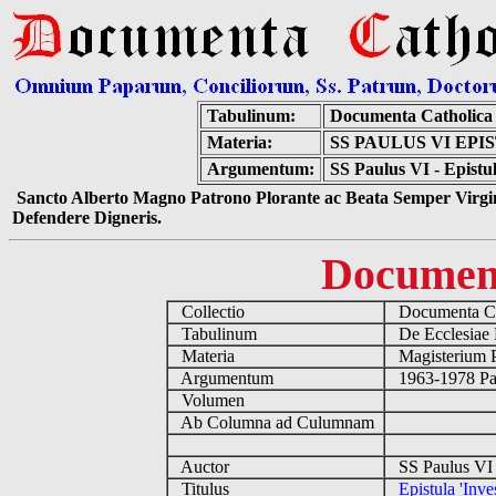
Tabulinum:
Documenta Catholica
Materia:
SS PAULUS VI EPI
Argumentum:
SS Paulus VI - Epistula
Sancto Alberto Magno Patrono Plorante ac Beata Semper Virgin
Defendere Digneris.
Documen
Collectio
Documenta Ca
Tabulinum
De Ecclesiae 
Materia
Magisterium 
Argumentum
1963-1978 Pau
Volumen
Ab Columna ad Culumnam
Auctor
SS Paulus VI 
Titulus
Epistula 'Inves