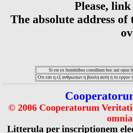
Please, link
The absolute address of 
ov
Si est ex hominibus consilium hoc aut opus hoc
Οτι εαν η εξ ανθρωπων η βουλη αυτη η το εργον τ
Cooperatorum 
© 2006 Cooperatorum Veritatis
omnia 
Litterula per inscriptionem 