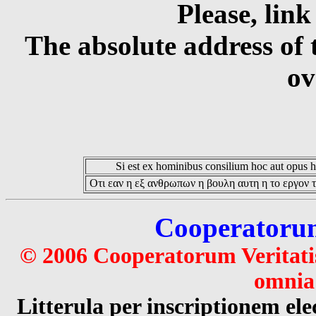
Please, link
The absolute address of 
ov
Si est ex hominibus consilium hoc aut opus hoc
Οτι εαν η εξ ανθρωπων η βουλη αυτη η το εργον τ
Cooperatorum 
© 2006 Cooperatorum Veritatis
omnia 
Litterula per inscriptionem 