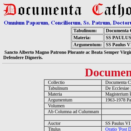
Tabulinum:
Documenta 
Materia:
SS PAULUS
Argumentum:
SS Paulus VI
Sancto Alberto Magno Patrono Plorante ac Beata Semper Virgin
Defendere Digneris.
Documen
Collectio
Documenta Ca
Tabulinum
De Ecclesiae 
Materia
Magisterium 
Argumentum
1963-1978 Pau
Volumen
Ab Columna ad Culumnam
Auctor
SS Paulus VI 
Titulus
Oratio 'Post 