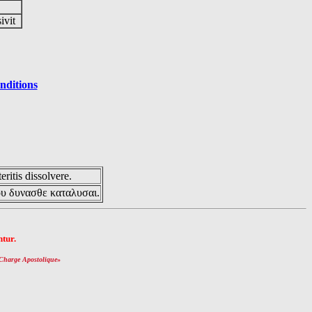
sivit
nditions
eritis dissolvere.
ου δυνασθε καταλυσαι.
tur.
Charge Apostolique
»