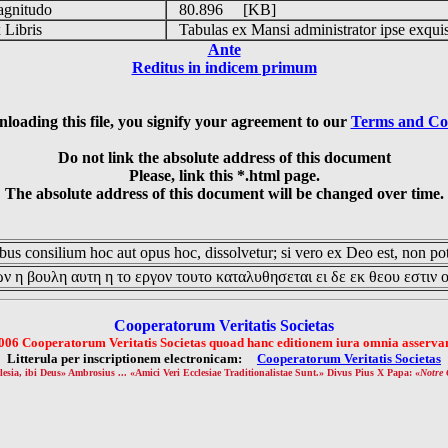
gnitudo
80.896 [KB]
Libris
Tabulas ex Mansi administrator ipse exqui
Ante
Reditus in indicem primum
loading this file, you signify your agreement to our
Terms and Co
Do not link the absolute address of this document
Please, link this *.html page.
The absolute address of this document will be changed over time.
us consilium hoc aut opus hoc, dissolvetur; si vero ex Deo est, non pot
ν η βουλη αυτη η το εργον τουτο καταλυθησεται ει δε εκ θεου εστιν 
Cooperatorum Veritatis Societas
006 Cooperatorum Veritatis Societas quoad hanc editionem iura omnia asservan
Litterula per inscriptionem electronicam:
Cooperatorum Veritatis Societas
lesia, ibi Deus» Ambrosius ... «Amici Veri Ecclesiae Traditionalistae Sunt.» Divus Pius X Papa: «
Notre 