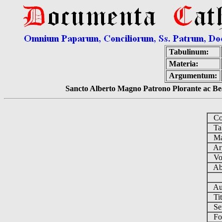
Tabulinum:
Materia:
Argumentum:
Sancto Alberto Magno Patrono Plorante ac Bea
Col
Tab
Mat
Ar
Vo
Ab 
Au
Tit
Se
Fo