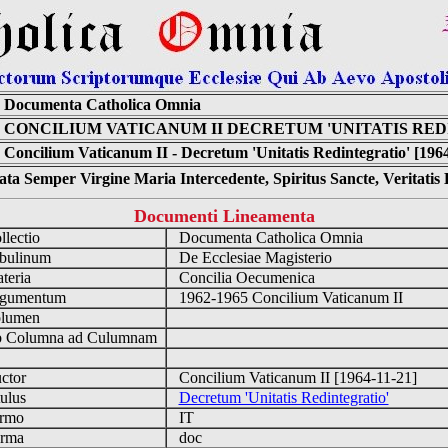
Documenta Catholica Omnia
CONCILIUM VATICANUM II DECRETUM 'UNITATIS RED
Concilium Vaticanum II - Decretum 'Unitatis Redintegratio' [196
ta Semper Virgine Maria Intercedente, Spiritus Sancte, Veritati
Documenti Lineamenta
lectio
Documenta Catholica Omnia
ulinum
De Ecclesiae Magisterio
eria
Concilia Oecumenica
gumentum
1962-1965 Concilium Vaticanum II
lumen
Columna ad Culumnam
ctor
Concilium Vaticanum II [1964-11-21]
ulus
Decretum 'Unitatis Redintegratio'
rmo
IT
rma
doc