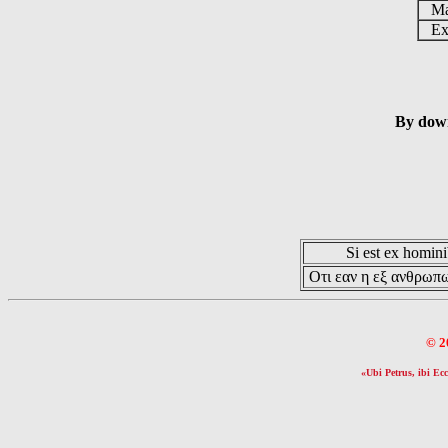
Ma
Ex 
By down
Si est ex hominib
Οτι εαν η εξ ανθρωπω
© 2
«Ubi Petrus, ibi Ecc