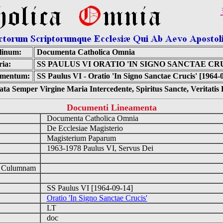
linum:
Documenta Catholica Omnia
ia:
SS PAULUS VI ORATIO 'IN SIGNO SANCTAE CR
mentum:
SS Paulus VI - Oratio 'In Signo Sanctae Crucis' [1964-
ta Semper Virgine Maria Intercedente, Spiritus Sancte, Veritati
Documenti Lineamenta
Documenta Catholica Omnia
De Ecclesiae Magisterio
Magisterium Paparum
1963-1978 Paulus VI, Servus Dei
d Culumnam
SS Paulus VI [1964-09-14]
Oratio 'In Signo Sanctae Crucis'
LT
doc