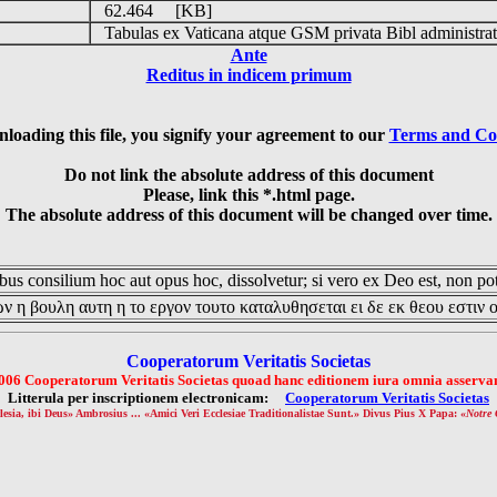
62.464 [KB]
Tabulas ex Vaticana atque GSM privata Bibl administrat
Ante
Reditus in indicem primum
loading this file, you signify your agreement to our
Terms and Co
Do not link the absolute address of this document
Please, link this *.html page.
The absolute address of this document will be changed over time.
us consilium hoc aut opus hoc, dissolvetur; si vero ex Deo est, non pot
ν η βουλη αυτη η το εργον τουτο καταλυθησεται ει δε εκ θεου εστιν 
Cooperatorum Veritatis Societas
006 Cooperatorum Veritatis Societas quoad hanc editionem iura omnia asservan
Litterula per inscriptionem electronicam:
Cooperatorum Veritatis Societas
lesia, ibi Deus» Ambrosius ... «Amici Veri Ecclesiae Traditionalistae Sunt.» Divus Pius X Papa: «
Notre 