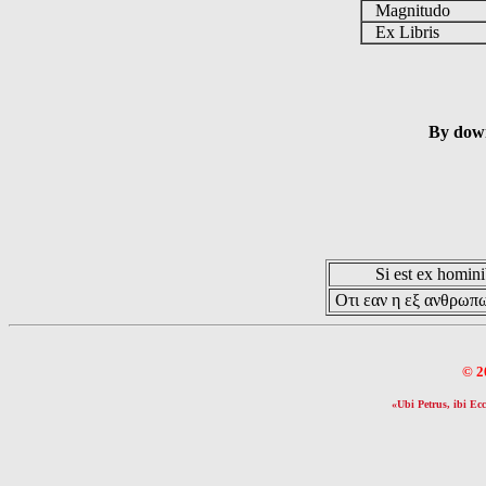
Magnitudo
Ex Libris
By down
Si est ex hominib
Οτι εαν η εξ ανθρωπω
© 2
«Ubi Petrus, ibi Ecc