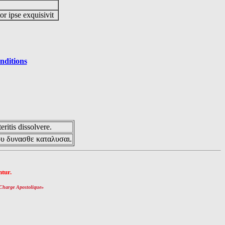
or ipse exquisivit
nditions
eritis dissolvere.
ου δυνασθε καταλυσαι.
tur.
Charge Apostolique
»