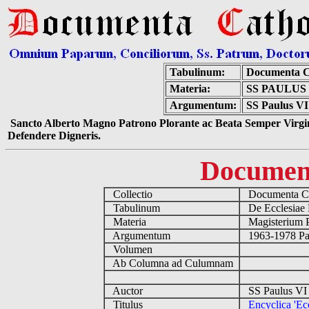
Tabulinum:
Documenta C
Materia:
SS PAULUS
Argumentum:
SS Paulus VI 
Sancto Alberto Magno Patrono Plorante ac Beata Semper Virgin
Defendere Digneris.
Documen
Collectio
Documenta Ca
Tabulinum
De Ecclesiae 
Materia
Magisterium 
Argumentum
1963-1978 Pau
Volumen
Ab Columna ad Culumnam
Auctor
SS Paulus VI 
Titulus
Encyclica 'Ec