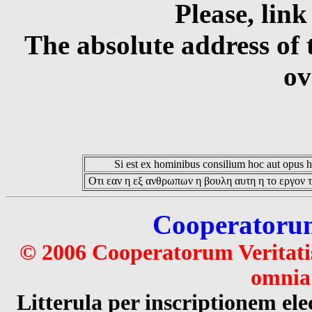
Please, link
The absolute address of 
ov
Si est ex hominibus consilium hoc aut opus hoc
Οτι εαν η εξ ανθρωπων η βουλη αυτη η το εργον τ
Cooperatorum 
© 2006 Cooperatorum Veritatis
omnia 
Litterula per inscriptionem 