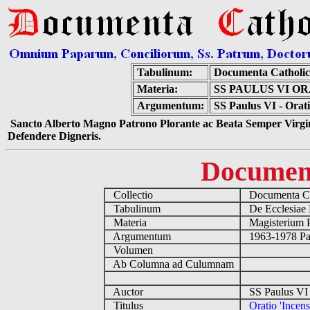
Tabulinum:
Documenta Catholi
Materia:
SS PAULUS VI OR
Argumentum:
SS Paulus VI - Orati
Sancto Alberto Magno Patrono Plorante ac Beata Semper Virgin
Defendere Digneris.
Documen
Collectio
Documenta Ca
Tabulinum
De Ecclesiae 
Materia
Magisterium 
Argumentum
1963-1978 Pau
Volumen
Ab Columna ad Culumnam
Auctor
SS Paulus VI 
Titulus
Oratio 'Incens