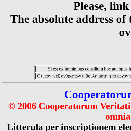
Please, link
The absolute address of 
ov
Si est ex hominibus consilium hoc aut opus hoc
Οτι εαν η εξ ανθρωπων η βουλη αυτη η το εργον τ
Cooperatorum 
© 2006 Cooperatorum Veritatis
omnia 
Litterula per inscriptionem 