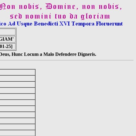
GIAM'
01-25]
s Deus, Hunc Locum a Malo Defendere Digneris.