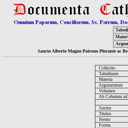
Tabul
Materi
Argum
Sancto Alberto Magno Patrono Plorante ac Bea
Collectio
Tabulinum
Materia
Argumentum
Volumen
Ab Columna a
Auctor
Titulus
Sermo
Forma