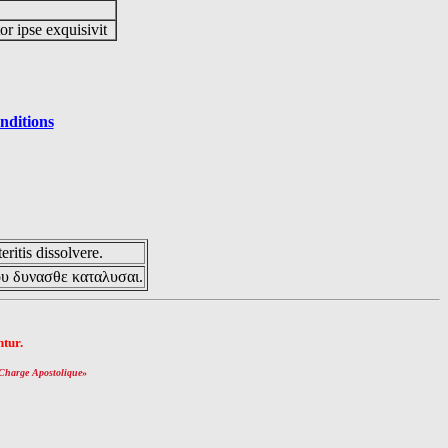
or ipse exquisivit
nditions
eritis dissolvere.
ου δυνασθε καταλυσαι.
tur.
Charge Apostolique
»