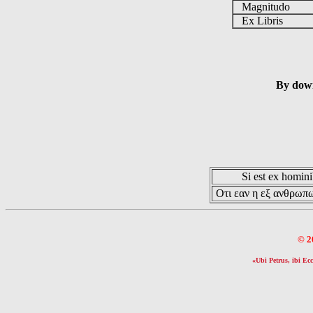
Magnitudo
Ex Libris
By down
Si est ex hominib
Οτι εαν η εξ ανθρωπω
© 2
«Ubi Petrus, ibi Ecc