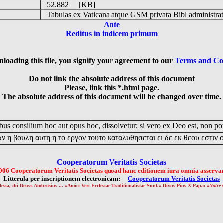
52.882 [KB]
Tabulas ex Vaticana atque GSM privata Bibl administrat
Ante
Reditus in indicem primum
loading this file, you signify your agreement to our
Terms and Co
Do not link the absolute address of this document
Please, link this *.html page.
The absolute address of this document will be changed over time.
us consilium hoc aut opus hoc, dissolvetur; si vero ex Deo est, non pot
ν η βουλη αυτη η το εργον τουτο καταλυθησεται ει δε εκ θεου εστιν 
Cooperatorum Veritatis Societas
006 Cooperatorum Veritatis Societas quoad hanc editionem iura omnia asservan
Litterula per inscriptionem electronicam:
Cooperatorum Veritatis Societas
lesia, ibi Deus» Ambrosius ... «Amici Veri Ecclesiae Traditionalistae Sunt.» Divus Pius X Papa: «
Notre 