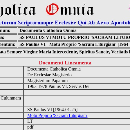
inum:
Documenta Catholica Omnia
a:
SS PAULUS VI MOTU PROPRIO 'SACRAM LITUR
entum:
SS Paulus VI - Motu Proprio 'Sacram Liturgiam' [1964-
ta Semper Virgine Maria Intercedente, Spiritus Sancte, Veritati
Documenti Lineamenta
Documenta Catholica Omnia
De Ecclesiae Magisterio
Magisterium Paparum
1963-1978 Paulus VI, Servus Dei
d Culumnam
SS Paulus VI [1964-01-25]
Motu Proprio 'Sacram Liturgiam'
LT
pdf