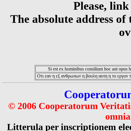
Please, link
The absolute address of 
ov
Si est ex hominibus consilium hoc aut opus hoc
Οτι εαν η εξ ανθρωπων η βουλη αυτη η το εργον τ
Cooperatorum 
© 2006 Cooperatorum Veritatis
omnia 
Litterula per inscriptionem 