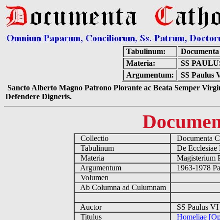
Tabulinum:
Documenta 
Materia:
SS PAULU
Argumentum:
SS Paulus V
Sancto Alberto Magno Patrono Plorante ac Beata Semper Virgin
Defendere Digneris.
Documen
Collectio
Documenta Ca
Tabulinum
De Ecclesiae 
Materia
Magisterium 
Argumentum
1963-1978 Pau
Volumen
Ab Columna ad Culumnam
Auctor
SS Paulus VI
Titulus
Homeliae [Op