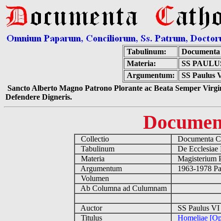
Tabulinum:
Documenta 
Materia:
SS PAULU
Argumentum:
SS Paulus V
Sancto Alberto Magno Patrono Plorante ac Beata Semper Virgin
Defendere Digneris.
Documen
Collectio
Documenta Ca
Tabulinum
De Ecclesiae 
Materia
Magisterium 
Argumentum
1963-1978 Pau
Volumen
Ab Columna ad Culumnam
Auctor
SS Paulus VI
Titulus
Homeliae [Op