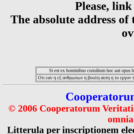
Please, link
The absolute address of 
ov
Si est ex hominibus consilium hoc aut opus hoc
Οτι εαν η εξ ανθρωπων η βουλη αυτη η το εργον τ
Cooperatorum 
© 2006 Cooperatorum Veritatis
omnia 
Litterula per inscriptionem 