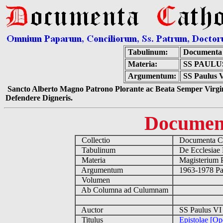
Tabulinum:
Documenta 
Materia:
SS PAULU
Argumentum:
SS Paulus V
Sancto Alberto Magno Patrono Plorante ac Beata Semper Virgin
Defendere Digneris.
Documen
Collectio
Documenta Ca
Tabulinum
De Ecclesiae 
Materia
Magisterium 
Argumentum
1963-1978 Pau
Volumen
Ab Columna ad Culumnam
Auctor
SS Paulus VI
Titulus
Epistolae [O