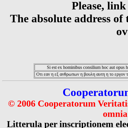
Please, link
The absolute address of 
ov
Si est ex hominibus consilium hoc aut opus hoc
Οτι εαν η εξ ανθρωπων η βουλη αυτη η το εργον τ
Cooperatorum 
© 2006 Cooperatorum Veritatis
omnia 
Litterula per inscriptionem 