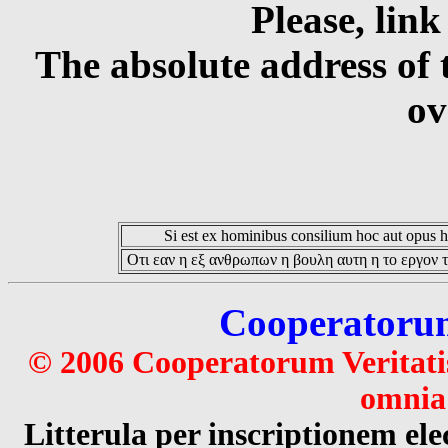
Please, link
The absolute address of 
ov
Si est ex hominibus consilium hoc aut opus hoc
Οτι εαν η εξ ανθρωπων η βουλη αυτη η το εργον τ
Cooperatorum 
© 2006 Cooperatorum Veritatis
omnia 
Litterula per inscriptionem 