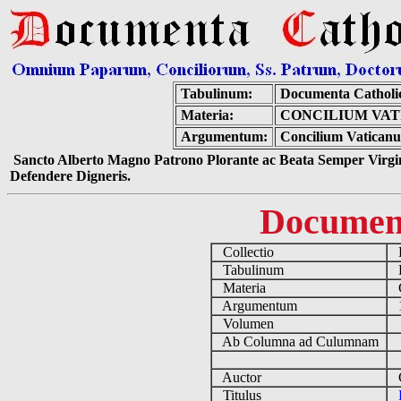
Tabulinum:
Documenta Catholi
Materia:
CONCILIUM VAT
Argumentum:
Concilium Vaticanum
Sancto Alberto Magno Patrono Plorante ac Beata Semper Virgin
Defendere Digneris.
Documen
Collectio
D
Tabulinum
De
Materia
C
Argumentum
19
Volumen
Ab Columna ad Culumnam
Auctor
Co
Titulus