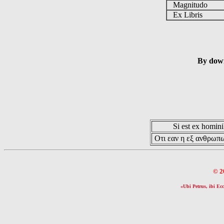
Magnitudo
Ex Libris
By down
Si est ex hominib
Οτι εαν η εξ ανθρωπω
© 2
«Ubi Petrus, ibi Ecc