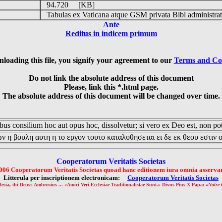
94.720 [KB]
Tabulas ex Vaticana atque GSM privata Bibl administrat
Ante
Reditus in indicem primum
loading this file, you signify your agreement to our
Terms and Co
Do not link the absolute address of this document
Please, link this *.html page.
The absolute address of this document will be changed over time.
us consilium hoc aut opus hoc, dissolvetur; si vero ex Deo est, non pot
ν η βουλη αυτη η το εργον τουτο καταλυθησεται ει δε εκ θεου εστιν 
Cooperatorum Veritatis Societas
006 Cooperatorum Veritatis Societas quoad hanc editionem iura omnia asservan
Litterula per inscriptionem electronicam:
Cooperatorum Veritatis Societas
lesia, ibi Deus» Ambrosius ... «Amici Veri Ecclesiae Traditionalistae Sunt.» Divus Pius X Papa: «
Notre 