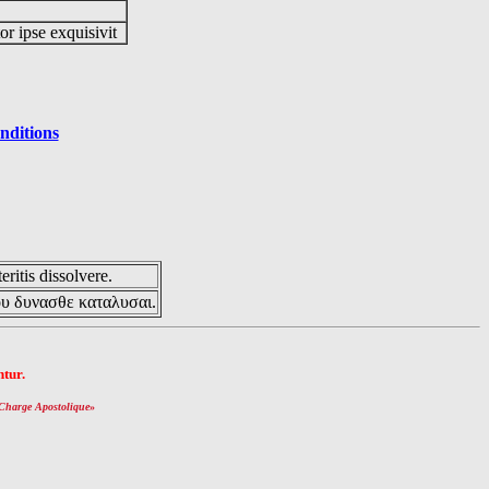
or ipse exquisivit
nditions
eritis dissolvere.
ου δυνασθε καταλυσαι.
tur.
Charge Apostolique
»