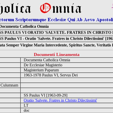
Documenta Catholica Omnia
SS PAULUS VI ORATIO 'SALVETE. FRATRES IN CHRISTO 
SS Paulus VI - Oratio 'Salvete. Fratres in Christo Dilectissimi' [19
ta Semper Virgine Maria Intercedente, Spiritus Sancte, Veritati
Documenti Lineamenta
Documenta Catholica Omnia
De Ecclesiae Magisterio
Magisterium Paparum
1963-1978 Paulus VI, Servus Dei
d Culumnam
SS Paulus VI [1963-09-29]
Oratio 'Salvete. Fratres in Christo Dilectissimi'
LT
doc