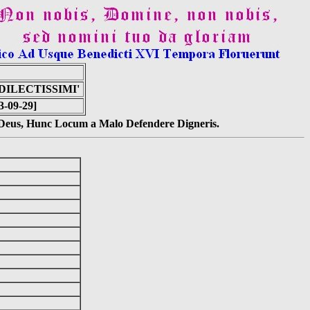
DILECTISSIMI'
63-09-29]
s Deus, Hunc Locum a Malo Defendere Digneris.