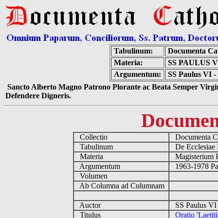
Tabulinum:
Documenta Cat
Materia:
SS PAULUS V
Argumentum:
SS Paulus VI -
Sancto Alberto Magno Patrono Plorante ac Beata Semper Virgin
Defendere Digneris.
Documen
Collectio
Documenta Ca
Tabulinum
De Ecclesiae 
Materia
Magisterium 
Argumentum
1963-1978 Pau
Volumen
Ab Columna ad Culumnam
Auctor
SS Paulus VI 
Titulus
Oratio 'Laeti