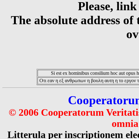
Please, link
The absolute address of 
ov
Si est ex hominibus consilium hoc aut opus hoc
Οτι εαν η εξ ανθρωπων η βουλη αυτη η το εργον τ
Cooperatorum 
© 2006 Cooperatorum Veritatis
omnia 
Litterula per inscriptionem 