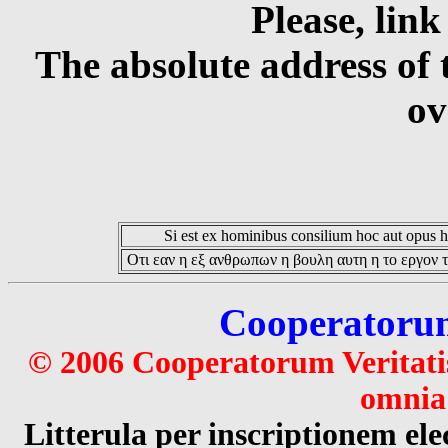
Please, link
The absolute address of 
ov
Si est ex hominibus consilium hoc aut opus hoc
Οτι εαν η εξ ανθρωπων η βουλη αυτη η το εργον τ
Cooperatorum 
© 2006 Cooperatorum Veritatis
omnia 
Litterula per inscriptionem 