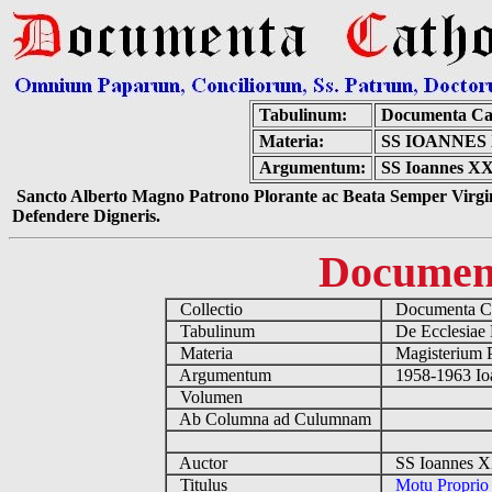
Tabulinum:
Documenta Ca
Materia:
SS IOANNES
Argumentum:
SS Ioannes XXI
Sancto Alberto Magno Patrono Plorante ac Beata Semper Virgin
Defendere Digneris.
Documen
Collectio
Documenta Ca
Tabulinum
De Ecclesiae 
Materia
Magisterium 
Argumentum
1958-1963 Ioa
Volumen
Ab Columna ad Culumnam
Auctor
SS Ioannes XX
Titulus
Motu Proprio 