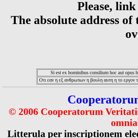
Please, link
The absolute address of 
ov
Si est ex hominibus consilium hoc aut opus hoc
Οτι εαν η εξ ανθρωπων η βουλη αυτη η το εργον τ
Cooperatorum 
© 2006 Cooperatorum Veritatis
omnia 
Litterula per inscriptionem 