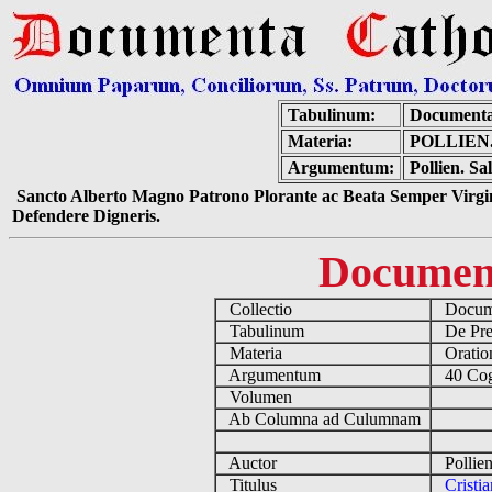
Tabulinum:
Documenta
Materia:
POLLIEN
Argumentum:
Pollien. Sa
Sancto Alberto Magno Patrono Plorante ac Beata Semper Virgin
Defendere Digneris.
Documen
Collectio
Docume
Tabulinum
De Pre
Materia
Oratio
Argumentum
40 Cog
Volumen
Ab Columna ad Culumnam
Auctor
Pollien
Titulus
Cristi