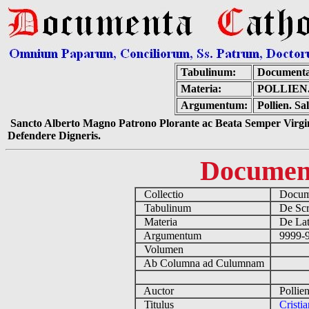
Tabulinum:
Documenta
Materia:
POLLIEN
Argumentum:
Pollien. Sa
Sancto Alberto Magno Patrono Plorante ac Beata Semper Virgin
Defendere Digneris.
Documen
Collectio
Docume
Tabulinum
De Scri
Materia
De Lati
Argumentum
9999-99
Volumen
Ab Columna ad Culumnam
Auctor
Pollien
Titulus
Cristi