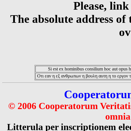
Please, link
The absolute address of 
ov
Si est ex hominibus consilium hoc aut opus hoc
Οτι εαν η εξ ανθρωπων η βουλη αυτη η το εργον τ
Cooperatorum 
© 2006 Cooperatorum Veritatis
omnia 
Litterula per inscriptionem 