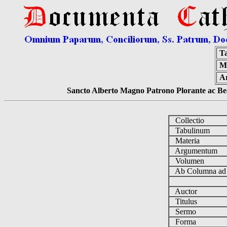
T
Ma
A
Sancto Alberto Magno Patrono Plorante ac Bea
Collectio
Tabulinum
Materia
Argumentum
Volumen
Ab Columna a
Auctor
Titulus
Sermo
Forma