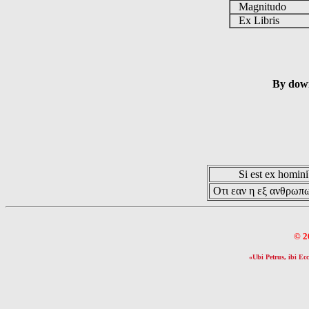
Magnitudo
Ex Libris
By down
Si est ex hominib
Οτι εαν η εξ ανθρωπω
© 2
«Ubi Petrus, ibi Ecc