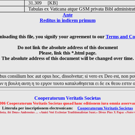
31.309 [KB]
Tabulas ex Vaticana atque GSM privata Bibl administrat
Ante
Reditus in indicem primum
loading this file, you signify your agreement to our
Terms and Co
Do not link the absolute address of this document
Please, link this *.html page.
The absolute address of this document will be changed over time.
us consilium hoc aut opus hoc, dissolvetur; si vero ex Deo est, non pot
ν η βουλη αυτη η το εργον τουτο καταλυθησεται ει δε εκ θεου εστιν 
Cooperatorum Veritatis Societas
006 Cooperatorum Veritatis Societas quoad hanc editionem iura omnia asservan
Litterula per inscriptionem electronicam:
Cooperatorum Veritatis Societas
lesia, ibi Deus» Ambrosius ... «Amici Veri Ecclesiae Traditionalistae Sunt.» Divus Pius X Papa: «
Notre 