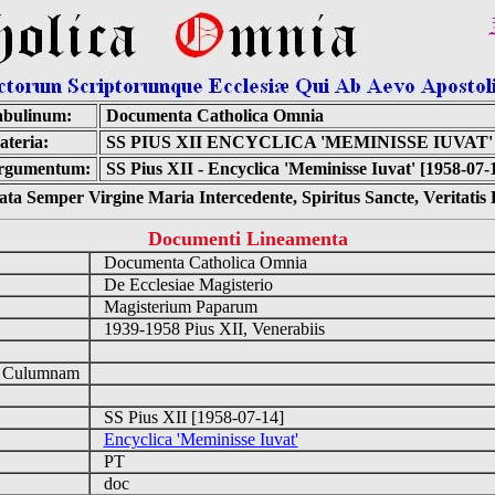
abulinum:
Documenta Catholica Omnia
teria:
SS PIUS XII ENCYCLICA 'MEMINISSE IUVAT'
rgumentum:
SS Pius XII - Encyclica 'Meminisse Iuvat' [1958-07-
ta Semper Virgine Maria Intercedente, Spiritus Sancte, Veritati
Documenti Lineamenta
Documenta Catholica Omnia
De Ecclesiae Magisterio
Magisterium Paparum
1939-1958 Pius XII, Venerabiis
d Culumnam
SS Pius XII [1958-07-14]
Encyclica 'Meminisse Iuvat'
PT
doc