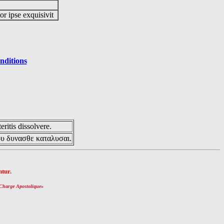
or ipse exquisivit
nditions
eritis dissolvere.
ου δυνασθε καταλυσαι.
tur.
Charge Apostolique
»