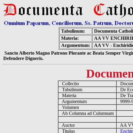
Tabulinum:
Documenta Cathol
Materia:
AA VV ENCHIRI
Argumentum:
AA VV - Enchiridio
Sancto Alberto Magno Patrono Plorante ac Beata Semper Virgin
Defendere Digneris.
Documen
Collectio
Docume
Tabulinum
De Eccl
Materia
De Tra
Argumentum
9999-9
Volumen
Ab Columna ad Culumnam
Auctor
AA VV 
Titulus
Enchir