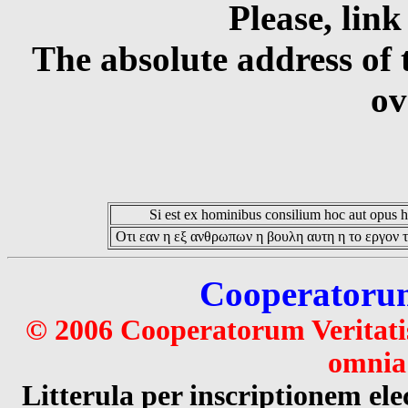
Please, link
The absolute address of 
ov
Si est ex hominibus consilium hoc aut opus hoc
Οτι εαν η εξ ανθρωπων η βουλη αυτη η το εργον τ
Cooperatorum 
© 2006 Cooperatorum Veritatis
omnia 
Litterula per inscriptionem 