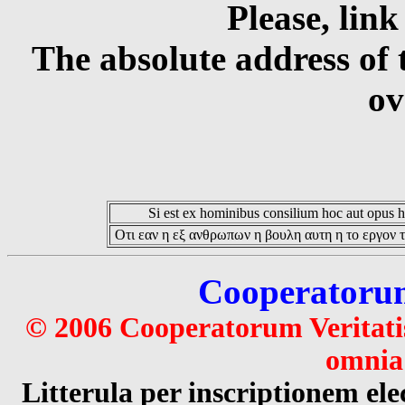
Please, link
The absolute address of 
ov
Si est ex hominibus consilium hoc aut opus hoc
Οτι εαν η εξ ανθρωπων η βουλη αυτη η το εργον τ
Cooperatorum 
© 2006 Cooperatorum Veritatis
omnia 
Litterula per inscriptionem 