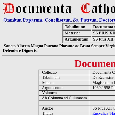
Tabulinum:
Documenta 
Materia:
SS PIUS X
Argumentum:
SS Pius XII 
Sancto Alberto Magno Patrono Plorante ac Beata Semper Virgin
Defendere Digneris.
Documen
Collectio
Documenta Ca
Tabulinum
De Ecclesiae 
Materia
Magisterium 
Argumentum
1939-1958 Piu
Volumen
Ab Columna ad Culumnam
Auctor
SS Pius XII [
Titulus
Encyclica 'Ha