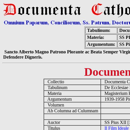
Tabulinum:
Docu
Materia:
SS P
Argumentum:
SS Pi
Sancto Alberto Magno Patrono Plorante ac Beata Semper Virgin
Defendere Digneris.
Documen
Collectio
Documenta Ca
Tabulinum
De Ecclesiae 
Materia
Magisterium 
Argumentum
1939-1958 Piu
Volumen
Ab Columna ad Culumnam
Auctor
SS Pius XII [
Titulus
Il Film Ideale