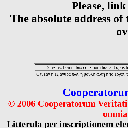
Please, link
The absolute address of 
ov
Si est ex hominibus consilium hoc aut opus hoc
Οτι εαν η εξ ανθρωπων η βουλη αυτη η το εργον τ
Cooperatorum 
© 2006 Cooperatorum Veritatis
omnia 
Litterula per inscriptionem 