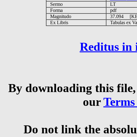
Sermo
LT
Forma
pdf
Magnitudo
37.094 [K
Ex Libris
Tabulas ex Vati
Reditus in
By downloading this file,
our
Terms
Do not link the absolu