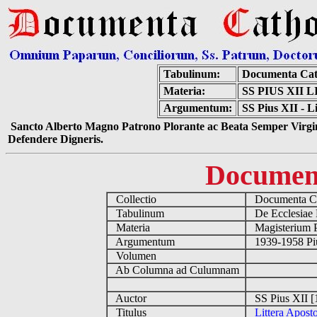
Tabulinum:
Documenta Cat
Materia:
SS PIUS XII
Argumentum:
SS Pius XII - L
Sancto Alberto Magno Patrono Plorante ac Beata Semper Virgin
Defendere Digneris.
Documen
Collectio
Documenta Ca
Tabulinum
De Ecclesiae 
Materia
Magisterium 
Argumentum
1939-1958 Piu
Volumen
Ab Columna ad Culumnam
Auctor
SS Pius XII [
Titulus
Littera Apost