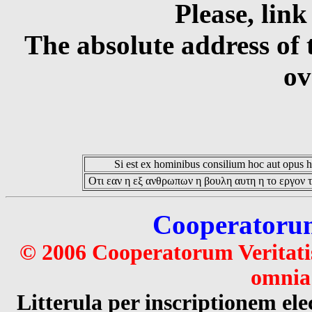
Please, link
The absolute address of 
ov
Si est ex hominibus consilium hoc aut opus hoc
Οτι εαν η εξ ανθρωπων η βουλη αυτη η το εργον τ
Cooperatorum 
© 2006 Cooperatorum Veritatis
omnia 
Litterula per inscriptionem 