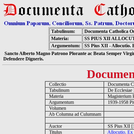
Tabulinum:
Documenta Catholica O
Materia:
SS PIUS XII ALLOC
Argumentum:
SS Pius XII - Allocutio
Sancto Alberto Magno Patrono Plorante ac Beata Semper Virgin
Defendere Digneris.
Documen
Collectio
Documenta Ca
Tabulinum
De Ecclesiae 
Materia
Magisterium 
Argumentum
1939-1958 Piu
Volumen
Ab Columna ad Culumnam
Auctor
SS Pius XII [
Titulus
Allocutio. Ex