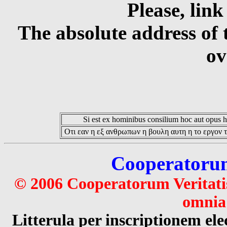
Please, link
The absolute address of 
ov
Si est ex hominibus consilium hoc aut opus hoc
Οτι εαν η εξ ανθρωπων η βουλη αυτη η το εργον τ
Cooperatorum 
© 2006 Cooperatorum Veritatis
omnia 
Litterula per inscriptionem 