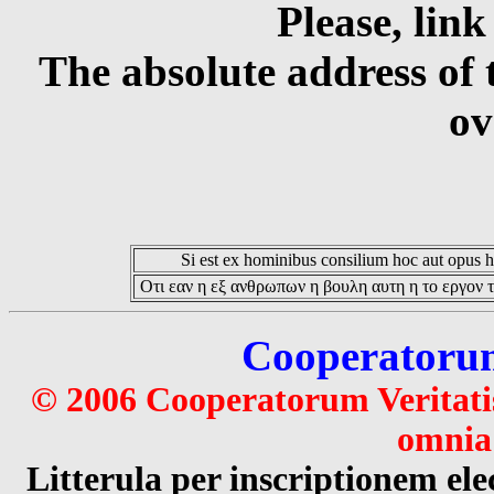
Please, link
The absolute address of 
ov
Si est ex hominibus consilium hoc aut opus hoc
Οτι εαν η εξ ανθρωπων η βουλη αυτη η το εργον τ
Cooperatorum 
© 2006 Cooperatorum Veritatis
omnia 
Litterula per inscriptionem 