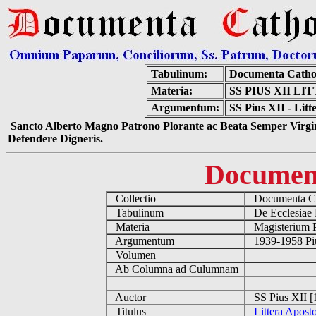
Tabulinum:
Documenta Catho
Materia:
SS PIUS XII L
Argumentum:
SS Pius XII - Lit
Sancto Alberto Magno Patrono Plorante ac Beata Semper Virgin
Defendere Digneris.
Documen
Collectio
Documenta Ca
Tabulinum
De Ecclesiae 
Materia
Magisterium 
Argumentum
1939-1958 Piu
Volumen
Ab Columna ad Culumnam
Auctor
SS Pius XII [
Titulus
Littera Apost