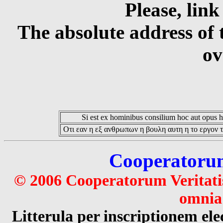
Please, link
The absolute address of 
ov
Si est ex hominibus consilium hoc aut opus hoc
Οτι εαν η εξ ανθρωπων η βουλη αυτη η το εργον τ
Cooperatorum 
© 2006 Cooperatorum Veritatis
omnia 
Litterula per inscriptionem 