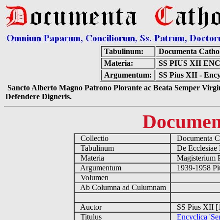
Tabulinum:
Documenta Catho
Materia:
SS PIUS XII E
Argumentum:
SS Pius XII - Ency
Sancto Alberto Magno Patrono Plorante ac Beata Semper Virgin
Defendere Digneris.
Documen
Collectio
Documenta Ca
Tabulinum
De Ecclesiae 
Materia
Magisterium 
Argumentum
1939-1958 Piu
Volumen
Ab Columna ad Culumnam
Auctor
SS Pius XII [
Titulus
Encyclica 'Se