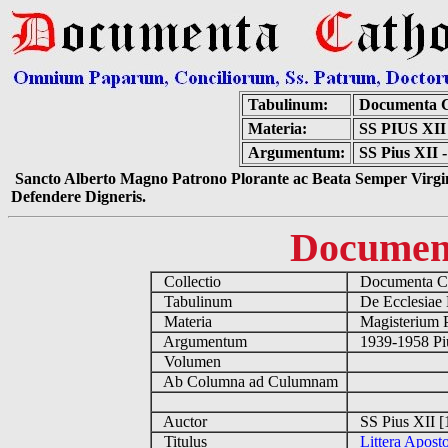
Tabulinum:
Documenta C
Materia:
SS PIUS X
Argumentum:
SS Pius XII 
Sancto Alberto Magno Patrono Plorante ac Beata Semper Virgin
Defendere Digneris.
Documen
Collectio
Documenta Ca
Tabulinum
De Ecclesiae 
Materia
Magisterium 
Argumentum
1939-1958 Piu
Volumen
Ab Columna ad Culumnam
Auctor
SS Pius XII [
Titulus
Littera Apost