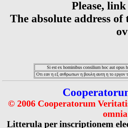
Please, link
The absolute address of 
ov
Si est ex hominibus consilium hoc aut opus hoc
Οτι εαν η εξ ανθρωπων η βουλη αυτη η το εργον τ
Cooperatorum 
© 2006 Cooperatorum Veritatis
omnia 
Litterula per inscriptionem 