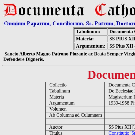
Tabulinum:
Documenta 
Materia:
SS PIUS X
Argumentum:
SS Pius XII 
Sancto Alberto Magno Patrono Plorante ac Beata Semper Virgin
Defendere Digneris.
Documen
Collectio
Documenta Ca
Tabulinum
De Ecclesiae 
Materia
Magisterium 
Argumentum
1939-1958 Piu
Volumen
Ab Columna ad Culumnam
Auctor
SS Pius XII [
Titulus
Constitutio 'S