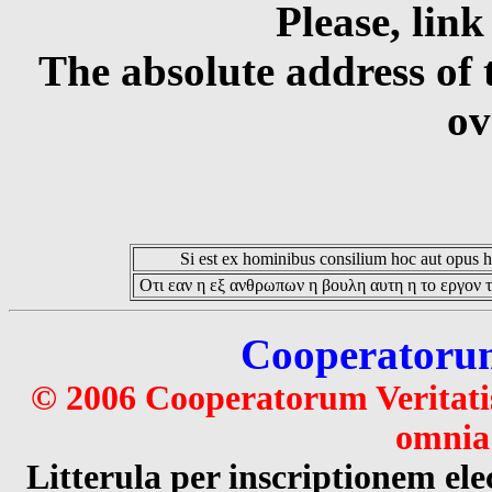
Please, link
The absolute address of 
ov
Si est ex hominibus consilium hoc aut opus hoc
Οτι εαν η εξ ανθρωπων η βουλη αυτη η το εργον τ
Cooperatorum 
© 2006 Cooperatorum Veritatis
omnia 
Litterula per inscriptionem 