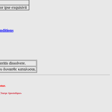
or ipse exquisivit
nditions
eritis dissolvere.
ου δυνασθε καταλυσαι.
tur.
Charge Apostolique
»