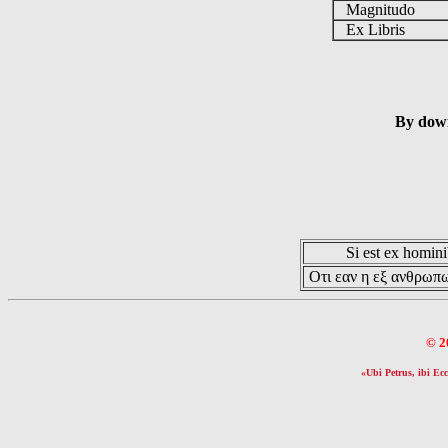
Magnitudo
Ex Libris
By down
Si est ex hominib
Οτι εαν η εξ ανθρωπω
© 2
«Ubi Petrus, ibi Ecc