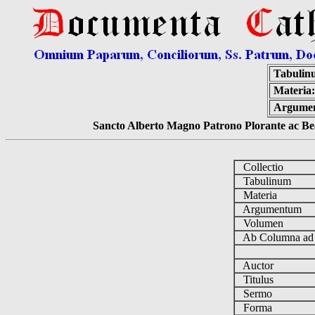
Tabulin
Materia:
Argume
Sancto Alberto Magno Patrono Plorante ac Bea
Collectio
Tabulinum
Materia
Argumentum
Volumen
Ab Columna a
Auctor
Titulus
Sermo
Forma