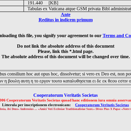
191.440 [KB]
Tabulas ex Vaticana atque GSM privata Bibl administrat
Ante
Reditus in indicem primum
loading this file, you signify your agreement to our
Terms and Co
Do not link the absolute address of this document
Please, link this *.html page.
The absolute address of this document will be changed over time.
us consilium hoc aut opus hoc, dissolvetur; si vero ex Deo est, non pot
ν η βουλη αυτη η το εργον τουτο καταλυθησεται ει δε εκ θεου εστιν 
Cooperatorum Veritatis Societas
006 Cooperatorum Veritatis Societas quoad hanc editionem iura omnia asservan
Litterula per inscriptionem electronicam:
Cooperatorum Veritatis Societas
lesia, ibi Deus» Ambrosius ... «Amici Veri Ecclesiae Traditionalistae Sunt.» Divus Pius X Papa: «
Notre 