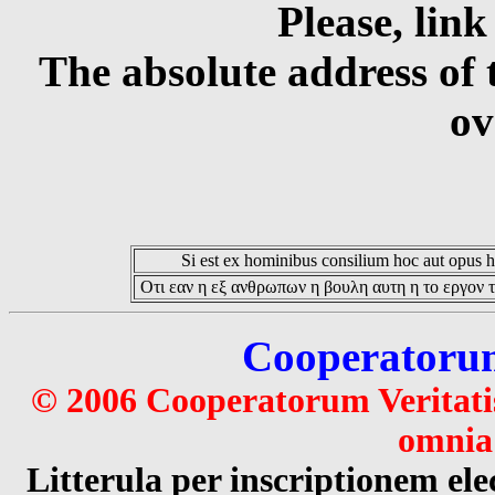
Please, link
The absolute address of 
ov
Si est ex hominibus consilium hoc aut opus hoc
Οτι εαν η εξ ανθρωπων η βουλη αυτη η το εργον τ
Cooperatorum 
© 2006 Cooperatorum Veritatis
omnia 
Litterula per inscriptionem 