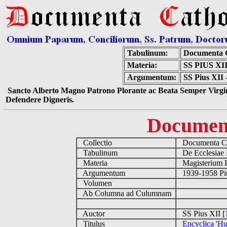
Tabulinum:
Documenta 
Materia:
SS PIUS X
Argumentum:
SS Pius XII 
Sancto Alberto Magno Patrono Plorante ac Beata Semper Virgin
Defendere Digneris.
Documen
Collectio
Documenta Ca
Tabulinum
De Ecclesiae 
Materia
Magisterium 
Argumentum
1939-1958 Piu
Volumen
Ab Columna ad Culumnam
Auctor
SS Pius XII [
Titulus
Encyclica 'Hu