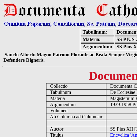
Tabulinum:
Document
Materia:
SS PIUS
Argumentum:
SS Pius XI
Sancto Alberto Magno Patrono Plorante ac Beata Semper Virgin
Defendere Digneris.
Documen
Collectio
Documenta Ca
Tabulinum
De Ecclesiae 
Materia
Magisterium 
Argumentum
1939-1958 Piu
Volumen
Ab Columna ad Culumnam
Auctor
SS Pius XII [
Titulus
Encyclica 'An