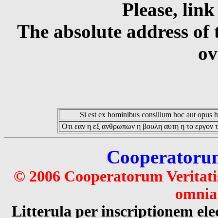
Please, link
The absolute address of 
ov
Si est ex hominibus consilium hoc aut opus hoc
Οτι εαν η εξ ανθρωπων η βουλη αυτη η το εργον τ
Cooperatorum 
© 2006 Cooperatorum Veritatis
omnia 
Litterula per inscriptionem 