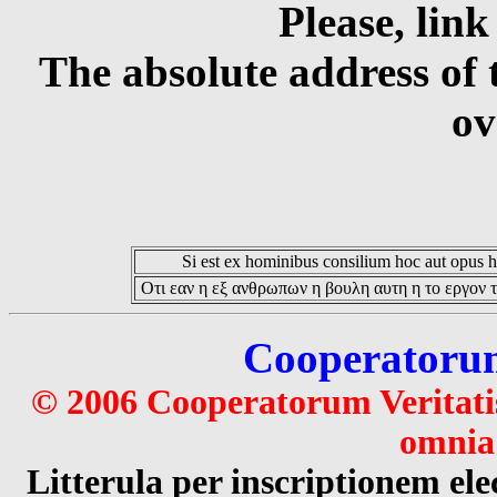
Please, link
The absolute address of 
ov
Si est ex hominibus consilium hoc aut opus hoc
Οτι εαν η εξ ανθρωπων η βουλη αυτη η το εργον τ
Cooperatorum 
© 2006 Cooperatorum Veritatis
omnia 
Litterula per inscriptionem 