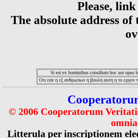
Please, link
The absolute address of 
ov
Si est ex hominibus consilium hoc aut opus hoc
Οτι εαν η εξ ανθρωπων η βουλη αυτη η το εργον τ
Cooperatorum 
© 2006 Cooperatorum Veritatis
omnia 
Litterula per inscriptionem 