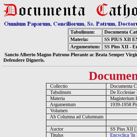
Tabulinum:
Documenta Cat
Materia:
SS PIUS XII 
Argumentum:
SS Pius XII - En
Sancto Alberto Magno Patrono Plorante ac Beata Semper Virgin
Defendere Digneris.
Documen
Collectio
Documenta Ca
Tabulinum
De Ecclesiae 
Materia
Magisterium 
Argumentum
1939-1958 Piu
Volumen
Ab Columna ad Culumnam
Auctor
SS Pius XII [
Titulus
Encyclica 'In 