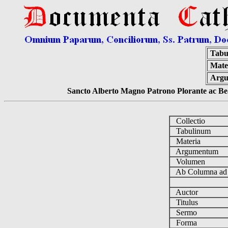
Tabu
Mate
Arg
Sancto Alberto Magno Patrono Plorante ac Bea
Collectio
Tabulinum
Materia
Argumentum
Volumen
Ab Columna a
Auctor
Titulus
Sermo
Forma