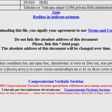
29.910 [KB]
Tabulas ex Vaticana atque GSM privata Bibl administrat
Ante
Reditus in indicem primum
loading this file, you signify your agreement to our
Terms and Co
Do not link the absolute address of this document
Please, link this *.html page.
The absolute address of this document will be changed over time.
us consilium hoc aut opus hoc, dissolvetur; si vero ex Deo est, non pot
ν η βουλη αυτη η το εργον τουτο καταλυθησεται ει δε εκ θεου εστιν 
Cooperatorum Veritatis Societas
006 Cooperatorum Veritatis Societas quoad hanc editionem iura omnia asservan
Litterula per inscriptionem electronicam:
Cooperatorum Veritatis Societas
lesia, ibi Deus» Ambrosius ... «Amici Veri Ecclesiae Traditionalistae Sunt.» Divus Pius X Papa: «
Notre 