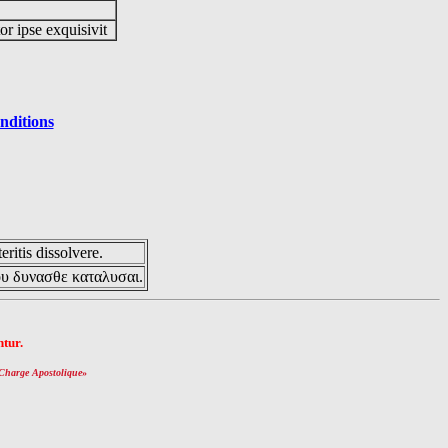
or ipse exquisivit
nditions
eritis dissolvere.
ου δυνασθε καταλυσαι.
tur.
Charge Apostolique
»