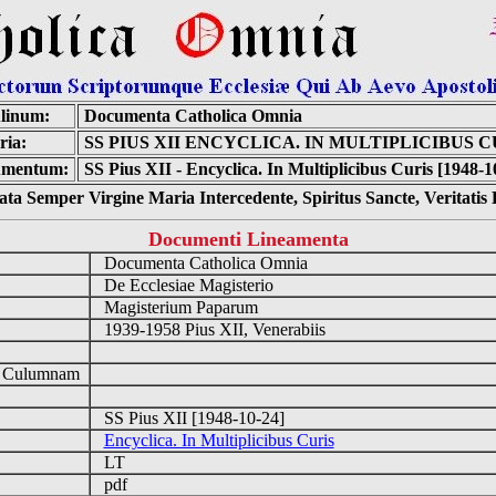
linum:
Documenta Catholica Omnia
ria:
SS PIUS XII ENCYCLICA. IN MULTIPLICIBUS C
umentum:
SS Pius XII - Encyclica. In Multiplicibus Curis [1948-1
ta Semper Virgine Maria Intercedente, Spiritus Sancte, Veritati
Documenti Lineamenta
Documenta Catholica Omnia
De Ecclesiae Magisterio
Magisterium Paparum
1939-1958 Pius XII, Venerabiis
d Culumnam
SS Pius XII [1948-10-24]
Encyclica. In Multiplicibus Curis
LT
pdf