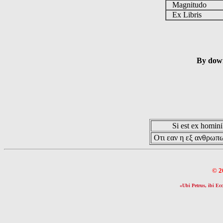
Magnitudo
Ex Libris
By down
Si est ex hominib
Οτι εαν η εξ ανθρωπω
© 2
«Ubi Petrus, ibi Ecc